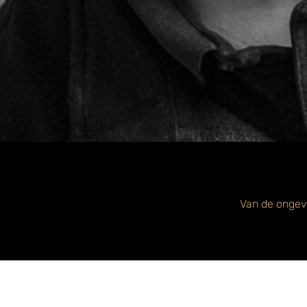
Van de ongevee
De vele afwisse
Ook he