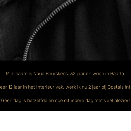
Mijn naam is Naud Beurskens, 32 jaar en woon in Baarlo.
r 12 jaar in het interieur vak, werk ik nu 2 jaar bij Opstals I
Geen dag is hetzelfde en doe dit iedere dag met veel plezier!
lingen op de werkplaats en op montage bij de klanten thuis vind
t gezellige en hechte team zorgt voor een goede prettige wer