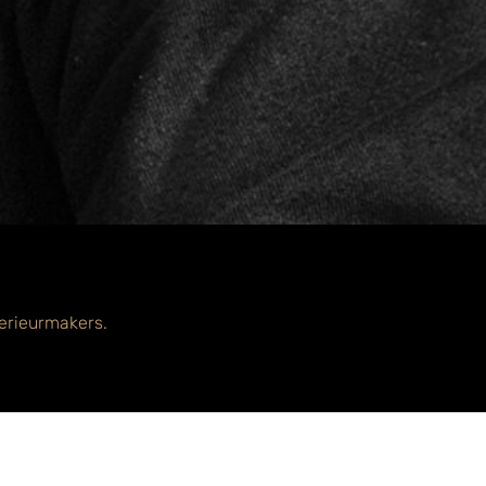
nterieurmakers.
 ik erg prettig.
ksfeer.